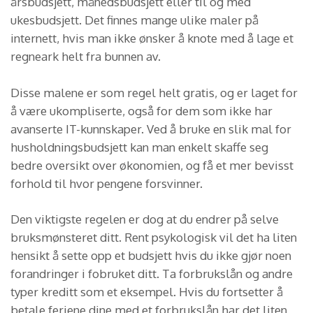
årsbudsjett, månedsbudsjett eller til og med
ukesbudsjett. Det finnes mange ulike maler på
internett, hvis man ikke ønsker å knote med å lage et
regneark helt fra bunnen av.
Disse malene er som regel helt gratis, og er laget for
å være ukompliserte, også for dem som ikke har
avanserte IT-kunnskaper. Ved å bruke en slik mal for
husholdningsbudsjett kan man enkelt skaffe seg
bedre oversikt over økonomien, og få et mer bevisst
forhold til hvor pengene forsvinner.
Den viktigste regelen er dog at du endrer på selve
bruksmønsteret ditt. Rent psykologisk vil det ha liten
hensikt å sette opp et budsjett hvis du ikke gjør noen
forandringer i fobruket ditt. Ta forbrukslån og andre
typer kreditt som et eksempel. Hvis du fortsetter å
betale feriene dine med et forbrukslån har det liten