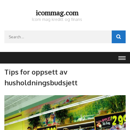
Skip
to
icommag.com
content
Icom mag kreditt og finans
(Press
Enter)
Search
for:
Tips for oppsett av
husholdningsbudsjett